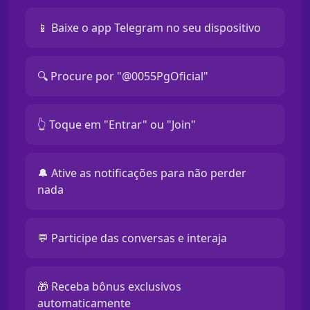
📱 Baixe o app Telegram no seu dispositivo
🔍 Procure por "@0055PgOficial"
👆 Toque em "Entrar" ou "Join"
🔔 Ative as notificações para não perder
nada
💬 Participe das conversas e interaja
🎁 Receba bônus exclusivos
automaticamente