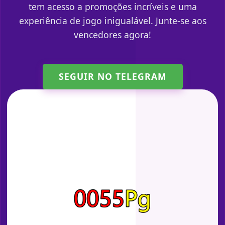
tem acesso a promoções incríveis e uma
experiência de jogo inigualável. Junte-se aos
vencedores agora!
SEGUIR NO TELEGRAM