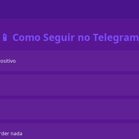
📱 Como Seguir no Telegram
ositivo
erder nada