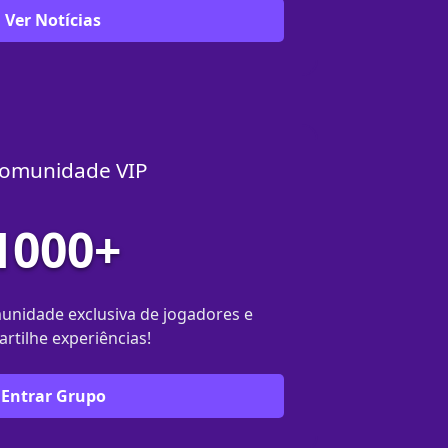
Ver Notícias
Comunidade VIP
1000+
unidade exclusiva de jogadores e
rtilhe experiências!
Entrar Grupo