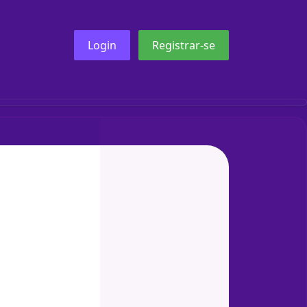
Login
Registrar-se