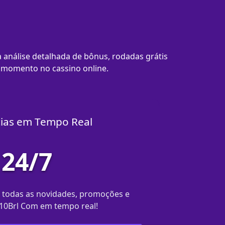
análise detalhada de bônus, rodadas grátis
a momento no cassino online.
cias em Tempo Real
24/7
e todas as novidades, promoções e
 10Brl Com em tempo real!