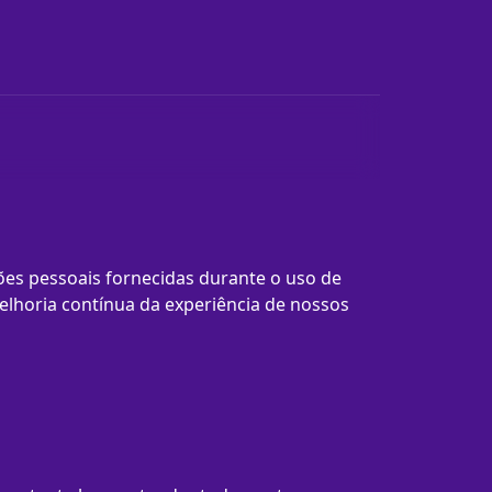
ões pessoais fornecidas durante o uso de
elhoria contínua da experiência de nossos