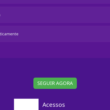
a
aticamente
SEGUIR AGORA
Acessos