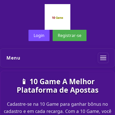
Login
Registrar-se
Menu
📱 10 Game A Melhor
Plataforma de Apostas
Cadastre-se na 10 Game para ganhar bônus no
cadastro e em cada recarga. Com a 10 Game, você