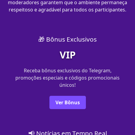
moderadores garantem que o ambiente permaneça
respeitoso e agradável para todos os participantes.
🎁 Bônus Exclusivos
VIP
Receba bônus exclusivos do Telegram,
promoções especiais e códigos promocionais
únicos!
Ver Bônus
📢 Notícias em Tempo Real