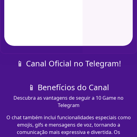
📱 Canal Oficial no Telegram!
📱 Benefícios do Canal
Descubra as vantagens de seguir a 10 Game no
Telegram
O chat também inclui funcionalidades especiais como
emojis, gifs e mensagens de voz, tornando a
comunicação mais expressiva e divertida. Os