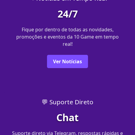
24/7
Fique por dentro de todas as novidades,
promoções e eventos da 10 Game em tempo
real!
Ver Notícias
💬 Suporte Direto
Chat
Suporte direto via Telegram, respostas rápidas e