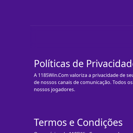
Políticas de Privacida
A 1185Win.Com valoriza a privacidade de s
de nossos canais de comunicação. Todos os 
nossos jogadores.
Termos e Condições