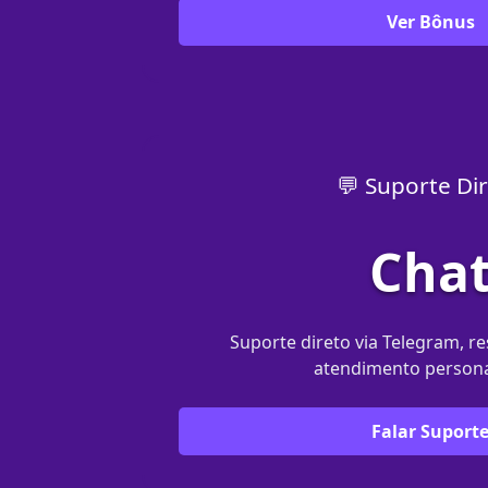
Ver Bônus
💬 Suporte Di
Cha
Suporte direto via Telegram, r
atendimento persona
Falar Suport