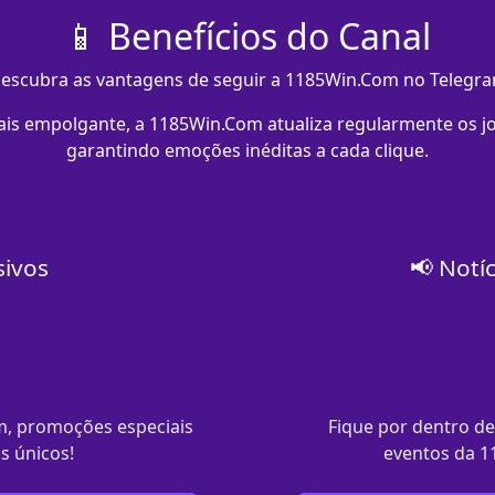
📱 Benefícios do Canal
escubra as vantagens de seguir a 1185Win.Com no Telegr
is empolgante, a 1185Win.Com atualiza regularmente os jog
garantindo emoções inéditas a cada clique.
sivos
📢 Notí
m, promoções especiais
Fique por dentro d
s únicos!
eventos da 1