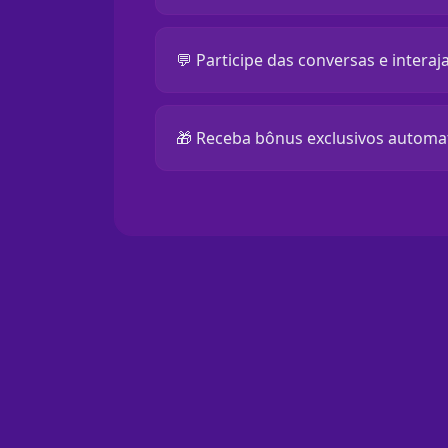
💬 Participe das conversas e interaj
🎁 Receba bônus exclusivos autom