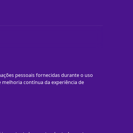
mações pessoais fornecidas durante o uso
e melhoria contínua da experiência de