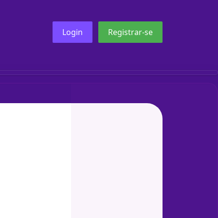
Login
Registrar-se