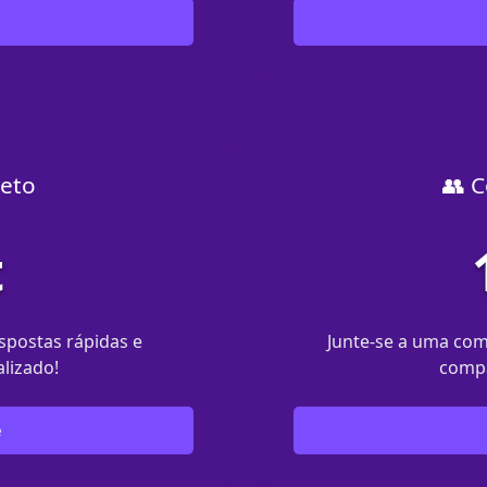
reto
👥 
t
espostas rápidas e
Junte-se a uma com
lizado!
compa
e