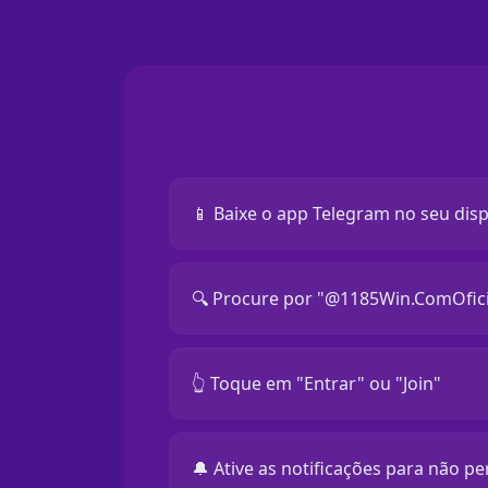
📱 Baixe o app Telegram no seu disp
🔍 Procure por "@1185Win.ComOfici
👆 Toque em "Entrar" ou "Join"
🔔 Ative as notificações para não p