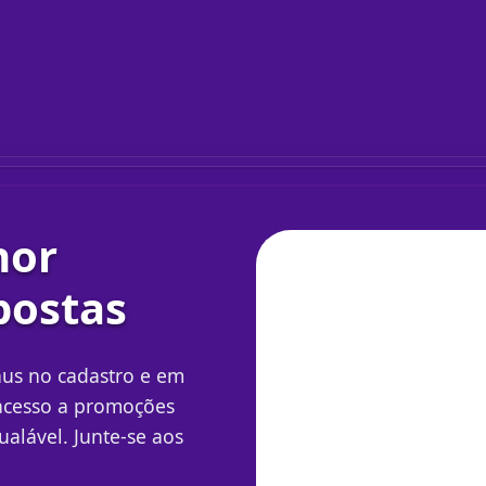
hor
postas
us no cadastro e em
acesso a promoções
ualável. Junte-se aos