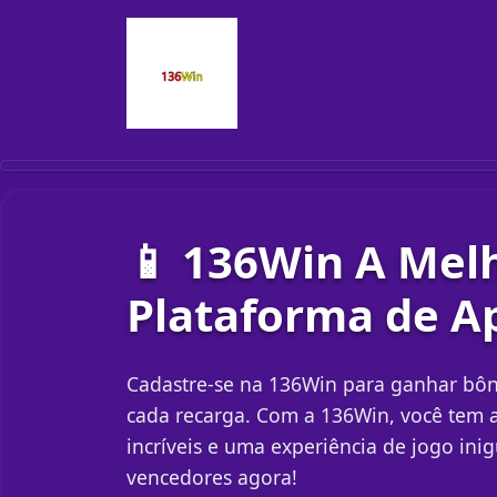
📱 136Win A Mel
Plataforma de A
Cadastre-se na 136Win para ganhar bôn
cada recarga. Com a 136Win, você tem 
incríveis e uma experiência de jogo inig
vencedores agora!