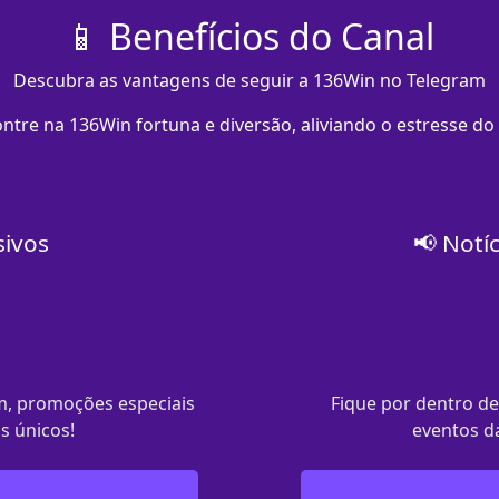
📱 Benefícios do Canal
Descubra as vantagens de seguir a 136Win no Telegram
tre na 136Win fortuna e diversão, aliviando o estresse do
sivos
📢 Notí
m, promoções especiais
Fique por dentro d
s únicos!
eventos d