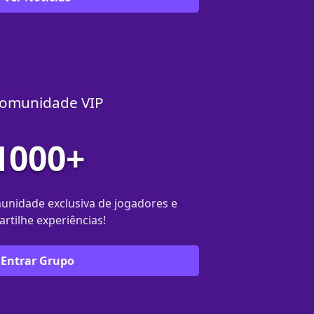
Comunidade VIP
1000+
unidade exclusiva de jogadores e
rtilhe experiências!
Entrar Grupo