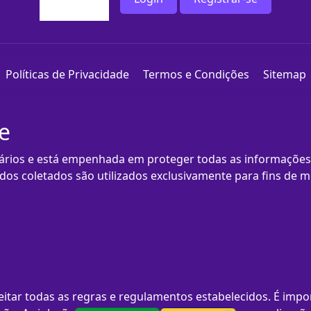
Políticas de Privacidade
Termos e Condições
Sitemap
de
uários e está empenhada em proteger todas as informações
os coletados são utilizados exclusivamente para fins de m
ar todas as regras e regulamentos estabelecidos. É impor