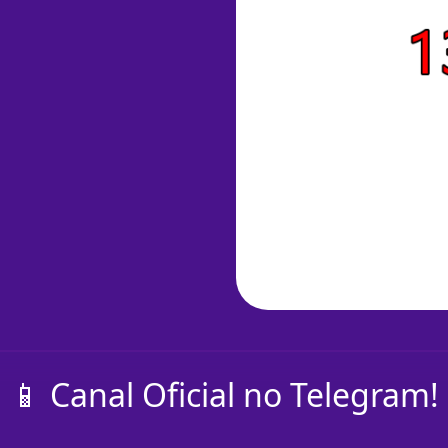
📱 Canal Oficial no Telegram!