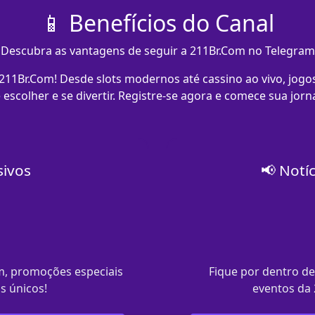
📱 Benefícios do Canal
Descubra as vantagens de seguir a 211Br.Com no Telegram
211Br.Com! Desde slots modernos até cassino ao vivo, jogo
 escolher e se divertir. Registre-se agora e comece sua jorn
sivos
📢 Notí
m, promoções especiais
Fique por dentro d
s únicos!
eventos da