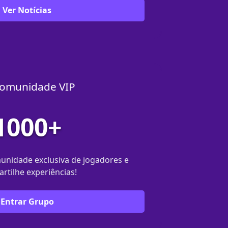
Ver Notícias
Comunidade VIP
1000+
unidade exclusiva de jogadores e
rtilhe experiências!
Entrar Grupo