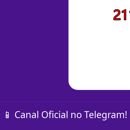
📱 Canal Oficial no Telegram!