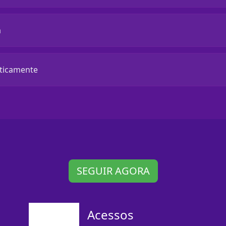
a
aticamente
SEGUIR AGORA
Acessos