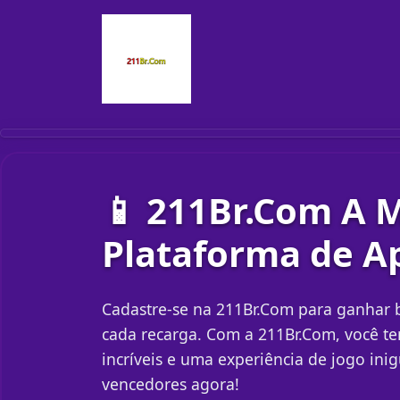
📱 211Br.Com A 
Plataforma de A
Cadastre-se na 211Br.Com para ganhar 
cada recarga. Com a 211Br.Com, você t
incríveis e uma experiência de jogo inig
vencedores agora!