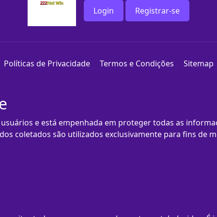
Login
Registrar-se
Políticas de Privacidade
Termos e Condições
Sitemap
de
s usuários e está empenhada em proteger todas as informa
os coletados são utilizados exclusivamente para fins de m