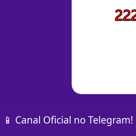
📱 Canal Oficial no Telegram!