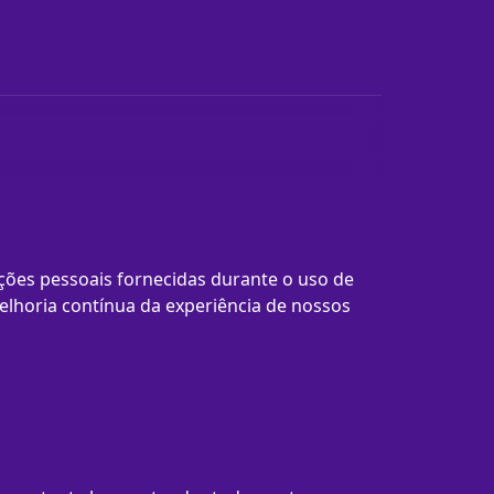
ções pessoais fornecidas durante o uso de
elhoria contínua da experiência de nossos