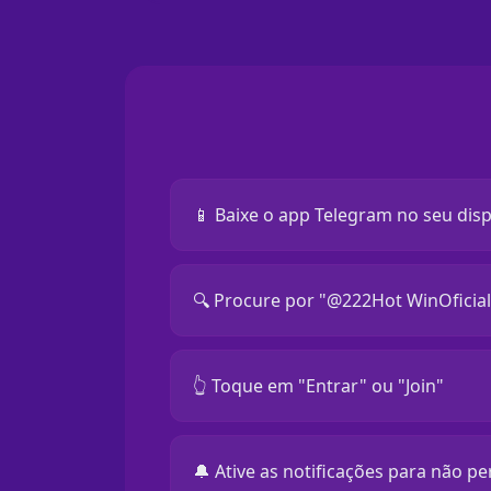
📱 Baixe o app Telegram no seu disp
🔍 Procure por "@222Hot WinOficial
👆 Toque em "Entrar" ou "Join"
🔔 Ative as notificações para não p