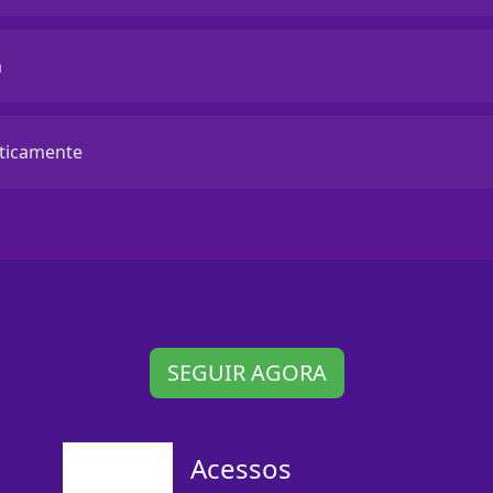
a
aticamente
SEGUIR AGORA
Acessos