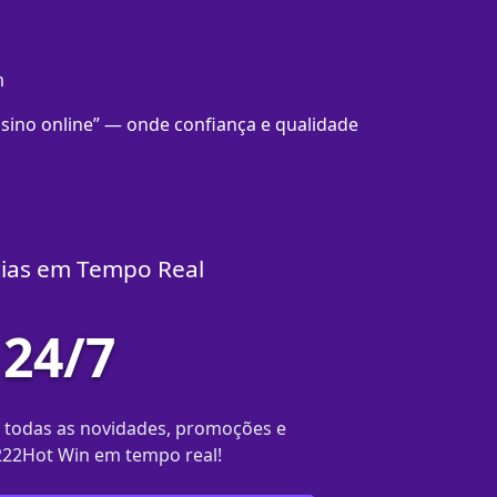
m
ssino online” — onde confiança e qualidade
cias em Tempo Real
24/7
e todas as novidades, promoções e
222Hot Win em tempo real!