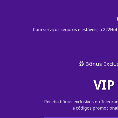
Com serviços seguros e estáveis, a 222Hot
🎁 Bônus Exclu
VIP
Receba bônus exclusivos do Telegra
e códigos promocionai