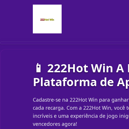
📱 222Hot Win A
Plataforma de A
Cadastre-se na 222Hot Win para ganhar
cada recarga. Com a 222Hot Win, você 
incríveis e uma experiência de jogo inig
vencedores agora!