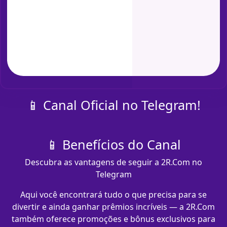
📱 Canal Oficial no Telegram!
📱 Benefícios do Canal
Descubra as vantagens de seguir a 2R.Com no
Telegram
Aqui você encontrará tudo o que precisa para se
divertir e ainda ganhar prêmios incríveis — a 2R.Com
também oferece promoções e bônus exclusivos para