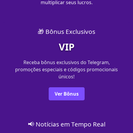
multiplicar seus lucros.
🎁 Bônus Exclusivos
VIP
Receba bônus exclusivos do Telegram,
promoções especiais e códigos promocionais
únicos!
Ver Bônus
📢 Notícias em Tempo Real