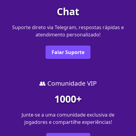
Chat
Suporte direto via Telegram, respostas rápidas e
atendimento personalizado!
Falar Suporte
👥 Comunidade VIP
1000+
Junte-se a uma comunidade exclusiva de
jogadores e compartilhe experiências!