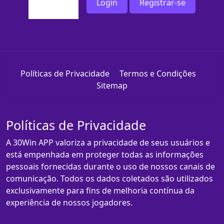
Login
Registrar-se
Políticas de Privacidade
Termos e Condições
Sitemap
Políticas de Privacidade
A 30Win APP valoriza a privacidade de seus usuários e
está empenhada em proteger todas as informações
pessoais fornecidas durante o uso de nossos canais de
comunicação. Todos os dados coletados são utilizados
exclusivamente para fins de melhoria contínua da
experiência de nossos jogadores.