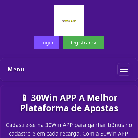
Login
Registrar-se
Menu
📱 30Win APP A Melhor
Plataforma de Apostas
Cadastre-se na 30Win APP para ganhar bônus no
cadastro e em cada recarga. Com a 30Win APP,