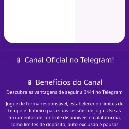
📱 Canal Oficial no Telegram!
📱 Benefícios do Canal
Descubra as vantagens de seguir a 3444 no Telegram
Jogue de forma responsável, estabelecendo limites de
tempo e dinheiro para suas sessões de jogo. Use as
ferramentas de controle disponíveis na plataforma,
como limites de depósito, auto-exclusão e pausas