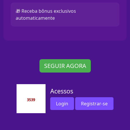
🎁 Receba bônus exclusivos
automaticamente
SEGUIR AGORA
Acessos
Login
Registrar-se