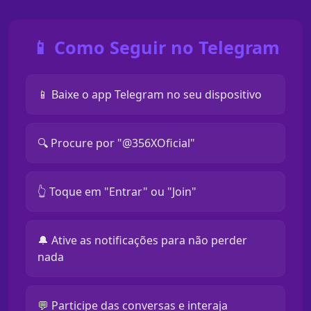
📱 Como Seguir no Telegram
📱 Baixe o app Telegram no seu dispositivo
🔍 Procure por "@356XOficial"
👆 Toque em "Entrar" ou "Join"
🔔 Ative as notificações para não perder
nada
💬 Participe das conversas e interaja