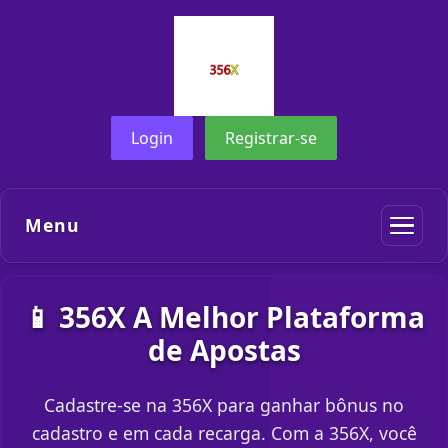
Login
Registrar-se
Menu
📱 356X A Melhor Plataforma
de Apostas
Cadastre-se na 356X para ganhar bônus no
cadastro e em cada recarga. Com a 356X, você