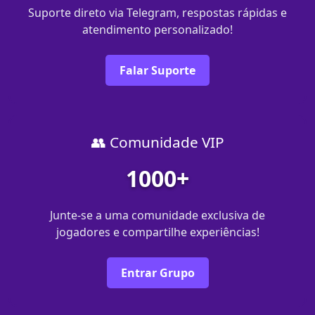
Suporte direto via Telegram, respostas rápidas e
atendimento personalizado!
Falar Suporte
👥 Comunidade VIP
1000+
Junte-se a uma comunidade exclusiva de
jogadores e compartilhe experiências!
Entrar Grupo