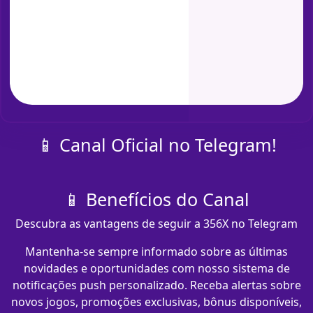
📱 Canal Oficial no Telegram!
📱 Benefícios do Canal
Descubra as vantagens de seguir a 356X no Telegram
Mantenha-se sempre informado sobre as últimas
novidades e oportunidades com nosso sistema de
notificações push personalizado. Receba alertas sobre
novos jogos, promoções exclusivas, bônus disponíveis,