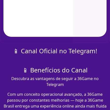
📱 Canal Oficial no Telegram!
📱 Benefícios do Canal
Descubra as vantagens de seguir a 36Game no
Telegram
Com um conceito operacional avançado, a 36Game
passou por constantes melhorias — hoje a 36Game
Brasil entrega uma experiência online ainda mais fluida