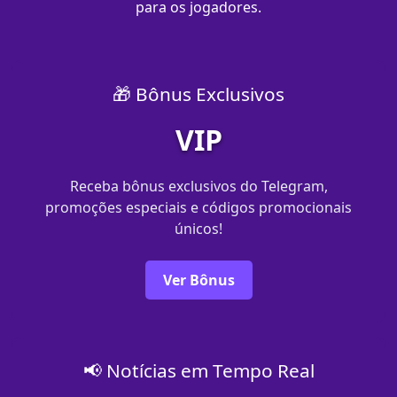
para os jogadores.
🎁 Bônus Exclusivos
VIP
Receba bônus exclusivos do Telegram,
promoções especiais e códigos promocionais
únicos!
Ver Bônus
📢 Notícias em Tempo Real