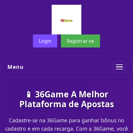
Login
Registrar-se
Menu
📱 36Game A Melhor
Plataforma de Apostas
Cadastre-se na 36Game para ganhar bônus no
cadastro e em cada recarga. Com a 36Game, você