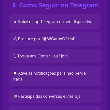
📱 Como Seguir no Telegram
📱 Baixe o app Telegram no seu dispositivo
🔍 Procure por "@36GameOficial"
👆 Toque em "Entrar" ou "Join"
🔔 Ative as notificações para não perder
nada
💬 Participe das conversas e interaja