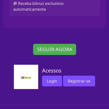
🎁 Receba bônus exclusivos
automaticamente
SEGUIR AGORA
Acessos
Login
Registrar-se