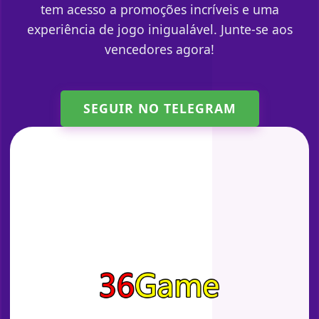
tem acesso a promoções incríveis e uma
experiência de jogo inigualável. Junte-se aos
vencedores agora!
SEGUIR NO TELEGRAM