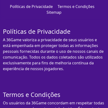
Políticas de Privacidade
Termos e Condições
Sitemap
Políticas de Privacidade
A 36Game valoriza a privacidade de seus usuários e
está empenhada em proteger todas as informações
pessoais fornecidas durante o uso de nossos canais de
comunicação. Todos os dados coletados são utilizados
exclusivamente para fins de melhoria contínua da
experiência de nossos jogadores.
Termos e Condições
Os usuários da 36Game concordam em respeitar todas