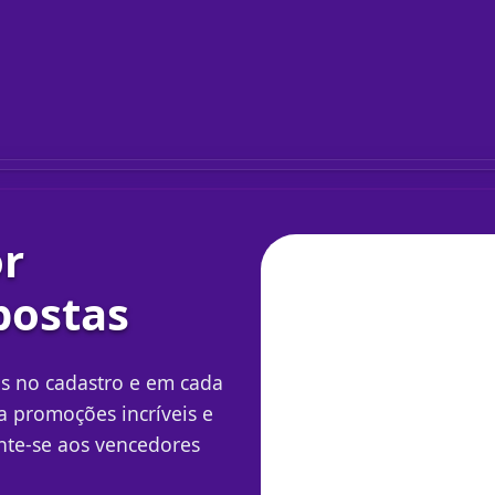
or
postas
s no cadastro e em cada
a promoções incríveis e
unte-se aos vencedores