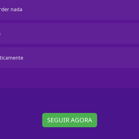
erder nada
a
aticamente
SEGUIR AGORA