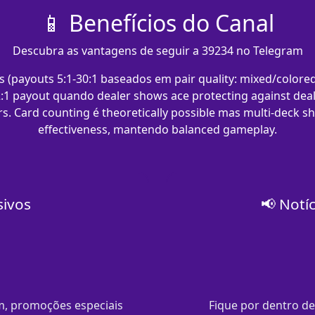
📱 Benefícios do Canal
Descubra as vantagens de seguir a 39234 no Telegram
rs (payouts 5:1-30:1 baseados em pair quality: mixed/colore
2:1 payout quando dealer shows ace protecting against deal
. Card counting é theoretically possible mas multi-deck sh
effectiveness, mantendo balanced gameplay.
sivos
📢 Notí
m, promoções especiais
Fique por dentro d