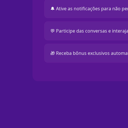
🔔 Ative as notificações para não p
💬 Participe das conversas e interaj
🎁 Receba bônus exclusivos autom