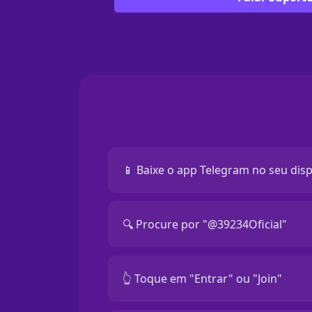
📱 Baixe o app Telegram no seu disp
🔍 Procure por "@39234Oficial"
👆 Toque em "Entrar" ou "Join"