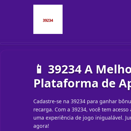
📱 39234 A Melh
Plataforma de A
Cadastre-se na 39234 para ganhar bônu
recarga. Com a 39234, você tem acesso 
uma experiência de jogo inigualável. J
agora!