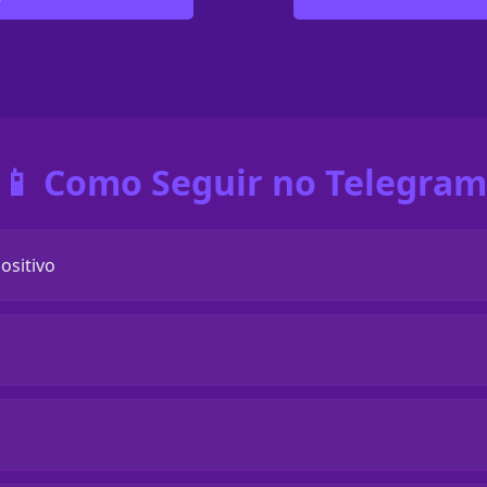
📱 Como Seguir no Telegram
ositivo