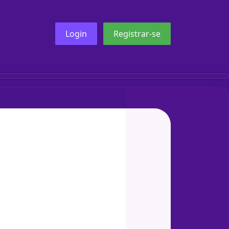
Login
Registrar-se