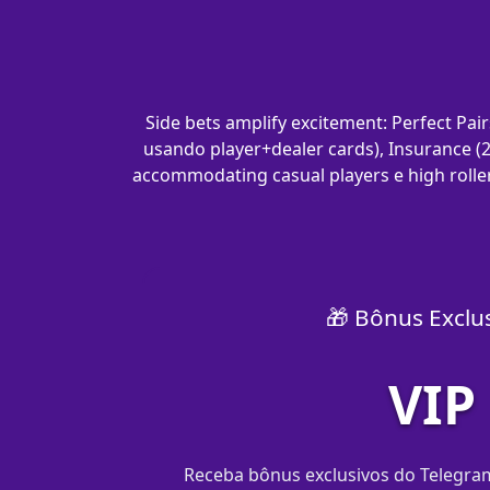
Side bets amplify excitement: Perfect Pai
usando player+dealer cards), Insurance (
accommodating casual players e high rollers
🎁 Bônus Exclu
VIP
Receba bônus exclusivos do Telegra