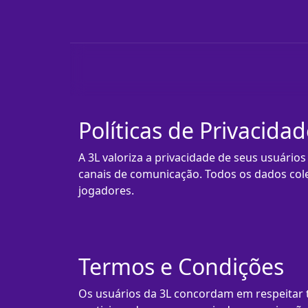
Políticas de Privacida
A 3L valoriza a privacidade de seus usuári
canais de comunicação. Todos os dados cole
jogadores.
Termos e Condições
Os usuários da 3L concordam em respeitar t