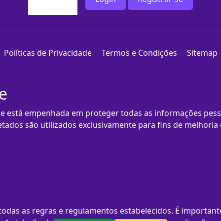
Políticas de Privacidade
Termos e Condições
Sitemap
de
os e está empenhada em proteger todas as informações pess
tados são utilizados exclusivamente para fins de melhoria
odas as regras e regulamentos estabelecidos. É importante