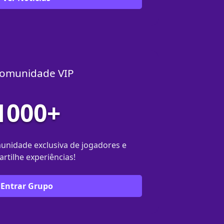
Comunidade VIP
1000+
unidade exclusiva de jogadores e
rtilhe experiências!
Entrar Grupo