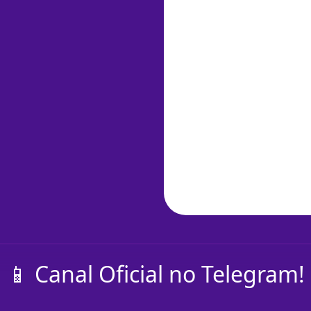
📱 Canal Oficial no Telegram!