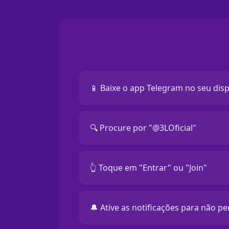
📱 Baixe o app Telegram no seu disp
🔍 Procure por "@3LOficial"
👆 Toque em "Entrar" ou "Join"
🔔 Ative as notificações para não p