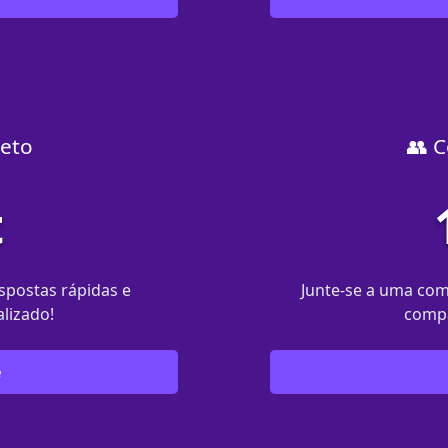
reto
👥 
t
espostas rápidas e
Junte-se a uma com
lizado!
compa
e