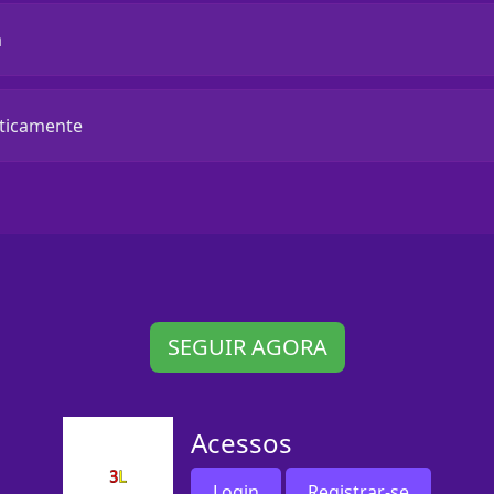
a
aticamente
SEGUIR AGORA
Acessos
Login
Registrar-se