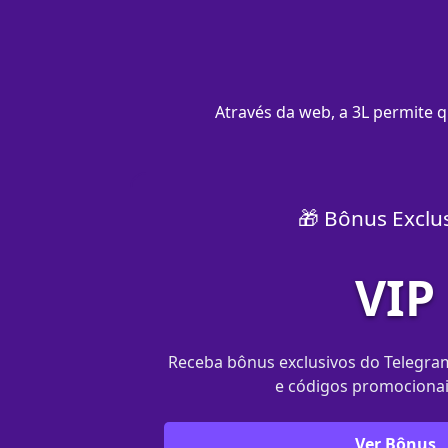
Através da web, a 3L permite q
🎁 Bônus Exclu
VIP
Receba bônus exclusivos do Telegra
e códigos promocionai
Ver Bônus