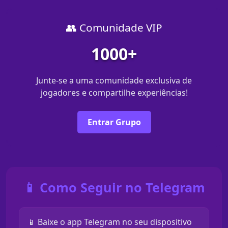
👥 Comunidade VIP
1000+
Junte-se a uma comunidade exclusiva de
jogadores e compartilhe experiências!
Entrar Grupo
📱 Como Seguir no Telegram
📱 Baixe o app Telegram no seu dispositivo