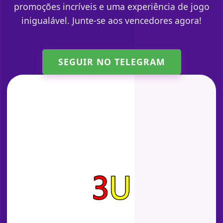
promoções incríveis e uma experiência de jogo
inigualável. Junte-se aos vencedores agora!
SEGUIR NO TELEGRAM