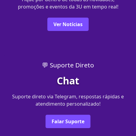
promoções e eventos da 3U em tempo real!
Ver Notícias
💬 Suporte Direto
Chat
Suporte direto via Telegram, respostas rápidas e
atendimento personalizado!
Falar Suporte