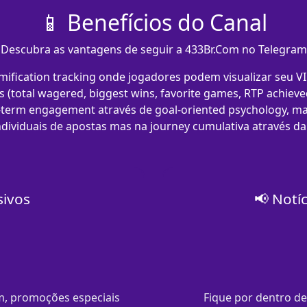
📱 Benefícios do Canal
Descubra as vantagens de seguir a 433Br.Com no Telegram
ification tracking onde jogadores podem visualizar seu VI
cs (total wagered, biggest wins, favorite games, RTP achie
-term engagement através de goal-oriented psychology, m
dividuais de apostas mas na journey cumulativa através da
sivos
📢 Notí
m, promoções especiais
Fique por dentro d