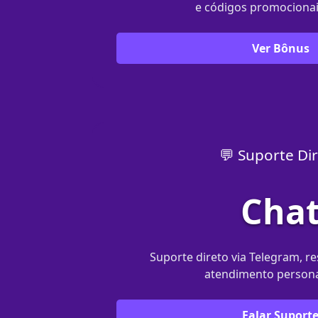
e códigos promocionai
Ver Bônus
💬 Suporte Di
Cha
Suporte direto via Telegram, r
atendimento persona
Falar Suport