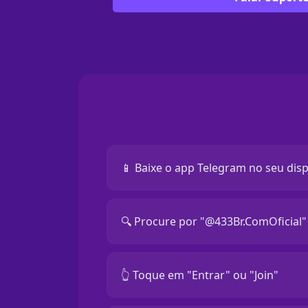
📱 Baixe o app Telegram no seu disp
🔍 Procure por "@433Br.ComOficial"
👆 Toque em "Entrar" ou "Join"