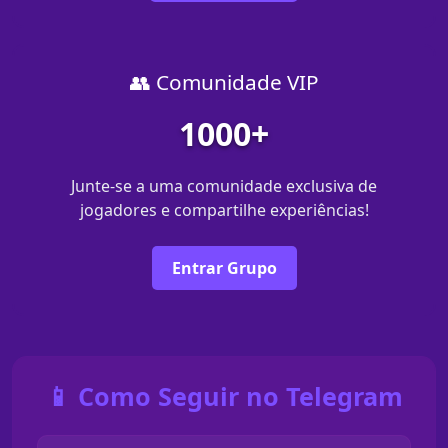
👥 Comunidade VIP
1000+
Junte-se a uma comunidade exclusiva de
jogadores e compartilhe experiências!
Entrar Grupo
📱 Como Seguir no Telegram