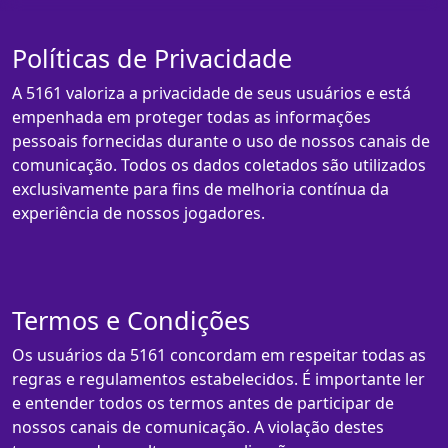
Políticas de Privacidade
A 5161 valoriza a privacidade de seus usuários e está
empenhada em proteger todas as informações
pessoais fornecidas durante o uso de nossos canais de
comunicação. Todos os dados coletados são utilizados
exclusivamente para fins de melhoria contínua da
experiência de nossos jogadores.
Termos e Condições
Os usuários da 5161 concordam em respeitar todas as
regras e regulamentos estabelecidos. É importante ler
e entender todos os termos antes de participar de
nossos canais de comunicação. A violação destes