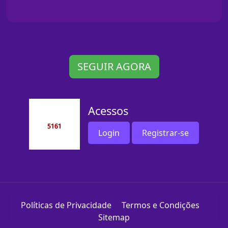
SEGUIR AGORA
Acessos
Login
Registrar-se
Políticas de Privacidade
Termos e Condições
Sitemap