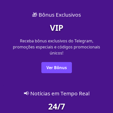
🎁 Bônus Exclusivos
VIP
Receba bônus exclusivos do Telegram,
promoções especiais e códigos promocionais
únicos!
Ver Bônus
📢 Notícias em Tempo Real
24/7