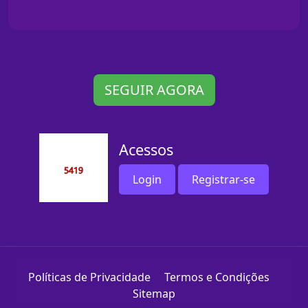
SEGUIR AGORA
Acessos
Login
Registrar-se
Políticas de Privacidade
Termos e Condições
Sitemap