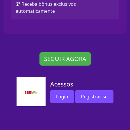
🎁 Receba bônus exclusivos
automaticamente
SEGUIR AGORA
Acessos
Login
Registrar-se