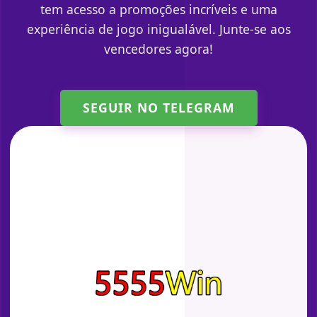
tem acesso a promoções incríveis e uma
experiência de jogo inigualável. Junte-se aos
vencedores agora!
SEGUIR NO TELEGRAM