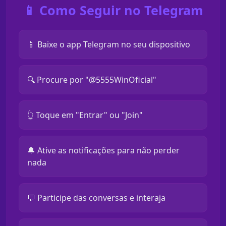
📱 Como Seguir no Telegram
📱 Baixe o app Telegram no seu dispositivo
🔍 Procure por "@5555WinOficial"
👆 Toque em "Entrar" ou "Join"
🔔 Ative as notificações para não perder
nada
💬 Participe das conversas e interaja