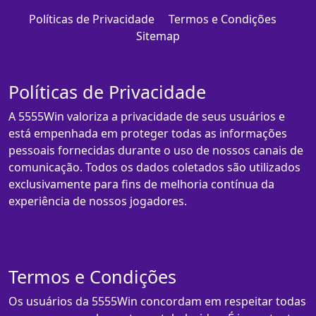
Políticas de Privacidade
Termos e Condições
Sitemap
Políticas de Privacidade
A 5555Win valoriza a privacidade de seus usuários e
está empenhada em proteger todas as informações
pessoais fornecidas durante o uso de nossos canais de
comunicação. Todos os dados coletados são utilizados
exclusivamente para fins de melhoria contínua da
experiência de nossos jogadores.
Termos e Condições
Os usuários da 5555Win concordam em respeitar todas