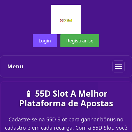
Login
Registrar-se
Menu
📱 55D Slot A Melhor
Plataforma de Apostas
Cadastre-se na 55D Slot para ganhar bônus no
cadastro e em cada recarga. Com a 55D Slot, você