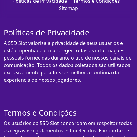
Políticas de Privacidade
Termos e Condições
Sitemap
Políticas de Privacidade
A 55D Slot valoriza a privacidade de seus usuários e
está empenhada em proteger todas as informações
pessoais fornecidas durante o uso de nossos canais de
comunicação. Todos os dados coletados são utilizados
exclusivamente para fins de melhoria contínua da
experiência de nossos jogadores.
Termos e Condições
Os usuários da 55D Slot concordam em respeitar todas
as regras e regulamentos estabelecidos. É importante