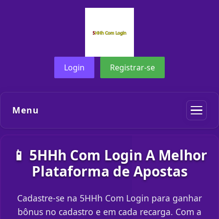
Login
Registrar-se
Menu
📱 5HHh Com Login A Melhor
Plataforma de Apostas
Cadastre-se na 5HHh Com Login para ganhar
bônus no cadastro e em cada recarga. Com a