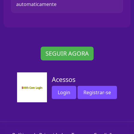
automaticamente
SEGUIR AGORA
Acessos
Login
Registrar-se