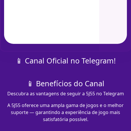
📱 Canal Oficial no Telegram!
📱 Benefícios do Canal
Descubra as vantagens de seguir a 5J55 no Telegram
A 5J55 oferece uma ampla gama de jogos e o melhor
suporte — garantindo a experiência de jogo mais
satisfatória possível.