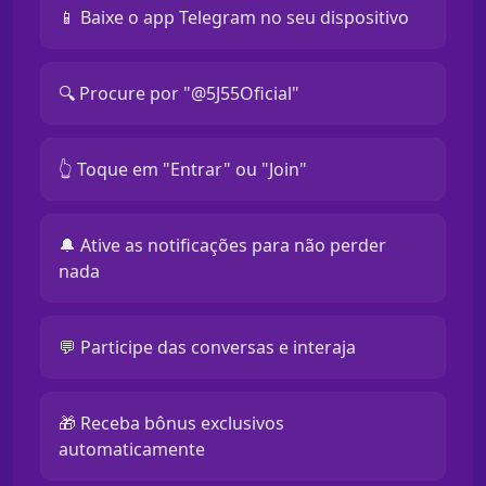
📱 Baixe o app Telegram no seu dispositivo
🔍 Procure por "@5J55Oficial"
👆 Toque em "Entrar" ou "Join"
🔔 Ative as notificações para não perder
nada
💬 Participe das conversas e interaja
🎁 Receba bônus exclusivos
automaticamente