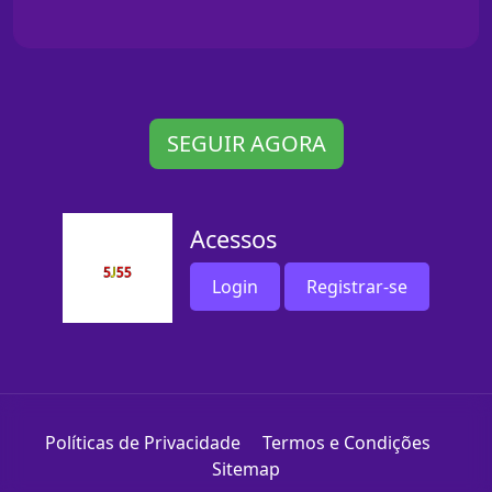
SEGUIR AGORA
Acessos
Login
Registrar-se
Políticas de Privacidade
Termos e Condições
Sitemap