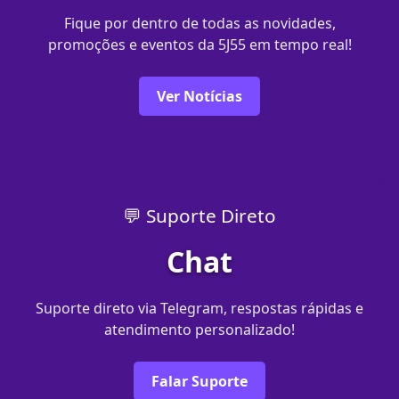
Fique por dentro de todas as novidades,
promoções e eventos da 5J55 em tempo real!
Ver Notícias
💬 Suporte Direto
Chat
Suporte direto via Telegram, respostas rápidas e
atendimento personalizado!
Falar Suporte