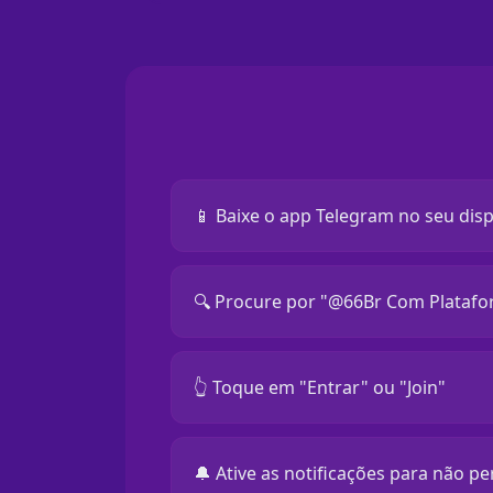
📱 Baixe o app Telegram no seu disp
🔍 Procure por "@66Br Com Platafo
👆 Toque em "Entrar" ou "Join"
🔔 Ative as notificações para não p