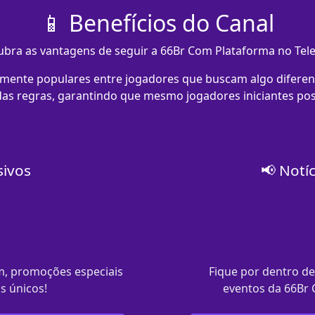
📱 Benefícios do Canal
bra as vantagens de seguir a 66Br Com Plataforma no Te
mente populares entre jogadores que buscam algo diferente
 das regras, garantindo que mesmo jogadores iniciantes po
sivos
📢 Notí
m, promoções especiais
Fique por dentro d
s únicos!
eventos da 66Br 