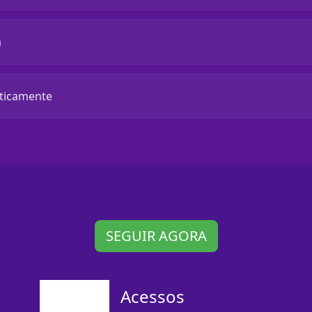
a
aticamente
SEGUIR AGORA
Acessos