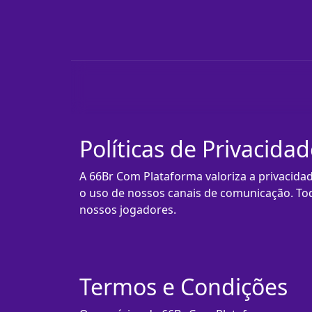
Políticas de Privacida
A 66Br Com Plataforma valoriza a privacid
o uso de nossos canais de comunicação. Tod
nossos jogadores.
Termos e Condições