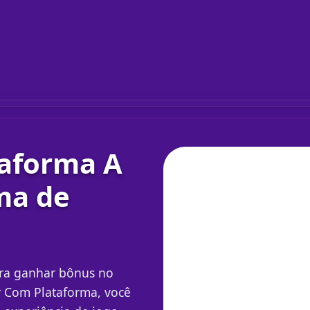
taforma A
ma de
ara ganhar bônus no
r Com Plataforma, você