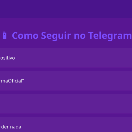
📱 Como Seguir no Telegram
ositivo
rmaOficial"
erder nada