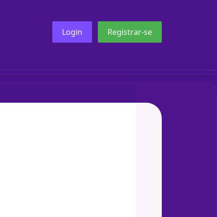
Login
Registrar-se