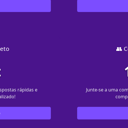
reto
👥 
t
espostas rápidas e
Junte-se a uma com
lizado!
compa
e