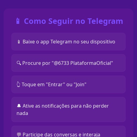
📱 Como Seguir no Telegram
📱 Baixe o app Telegram no seu dispositivo
🔍 Procure por "@6733 PlataformaOficial"
👆 Toque em "Entrar" ou "Join"
🔔 Ative as notificações para não perder
nada
💬 Participe das conversas e interaja