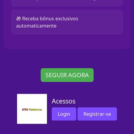
🎁 Receba bônus exclusivos
automaticamente
SEGUIR AGORA
Acessos
Login
Registrar-se