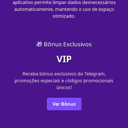
aplicativo permite limpar dados desnecessários
automaticamente, mantendo o uso de espaço
otimizado.
🎁 Bônus Exclusivos
VIP
Receba bônus exclusivos do Telegram,
promoções especiais e códigos promocionais
únicos!
Ver Bônus