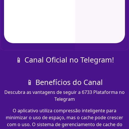
📱 Canal Oficial no Telegram!
📱 Benefícios do Canal
Descubra as vantagens de seguir a 6733 Plataforma no
Telegram
O aplicativo utiliza compressão inteligente para
minimizar o uso de espaço, mas o cache pode crescer
com o uso. O sistema de gerenciamento de cache do