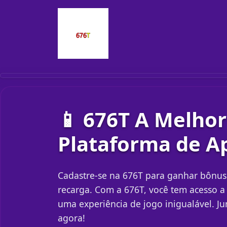
📱 676T A Melhor
Plataforma de A
Cadastre-se na 676T para ganhar bônus
recarga. Com a 676T, você tem acesso a
uma experiência de jogo inigualável. J
agora!