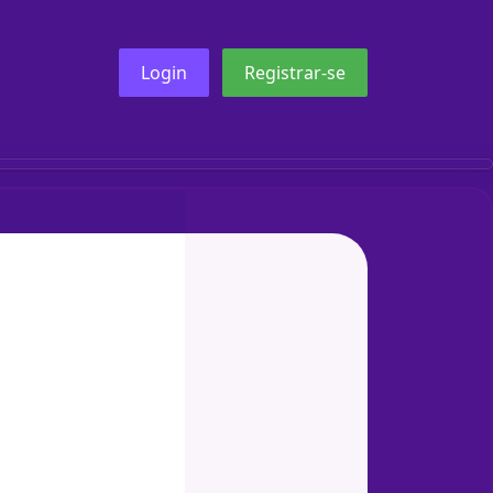
Login
Registrar-se