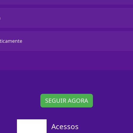
a
aticamente
SEGUIR AGORA
Acessos