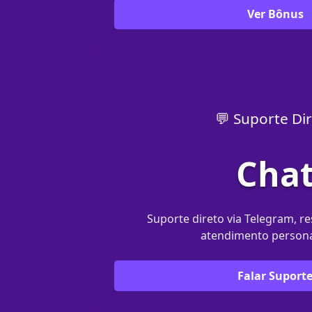
Ver Bônus
💬 Suporte Di
Cha
Suporte direto via Telegram, r
atendimento persona
Falar Suport