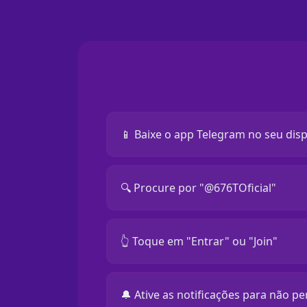
📱 Baixe o app Telegram no seu disp
🔍 Procure por "@676TOficial"
👆 Toque em "Entrar" ou "Join"
🔔 Ative as notificações para não p