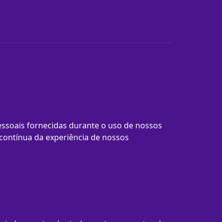
essoais fornecidas durante o uso de nossos
 contínua da experiência de nossos