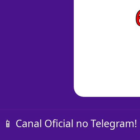
📱 Canal Oficial no Telegram!