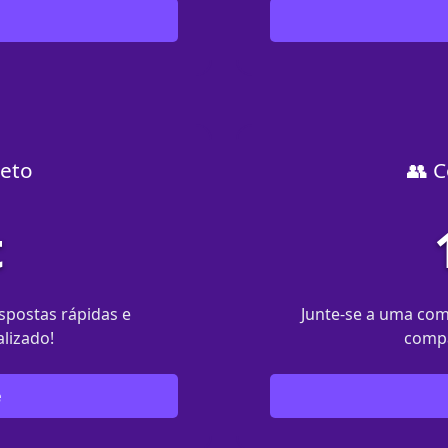
reto
👥 
t
espostas rápidas e
Junte-se a uma com
lizado!
compa
e