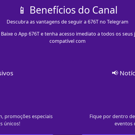
📱 Benefícios do Canal
Descubra as vantagens de seguir a 676T no Telegram
Baixe o App 676T e tenha acesso imediato a todos os seus jo
compatível com
sivos
📢 Notí
m, promoções especiais
Fique por dentro d
s únicos!
eventos 