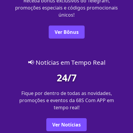
Receba bônus exclusivos do Telegram,
promoções especiais e códigos promocionais
únicos!
Ver Bônus
📢 Notícias em Tempo Real
24/7
Fique por dentro de todas as novidades,
promoções e eventos da 68S Com APP em
tempo real!
Ver Notícias