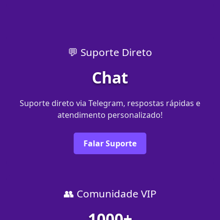
💬 Suporte Direto
Chat
Suporte direto via Telegram, respostas rápidas e
atendimento personalizado!
Falar Suporte
👥 Comunidade VIP
1000+