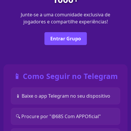
Junte-se a uma comunidade exclusiva de
jogadores e compartilhe experiências!
Entrar Grupo
📱 Como Seguir no Telegram
📱 Baixe o app Telegram no seu dispositivo
🔍 Procure por "@68S Com APPOficial"