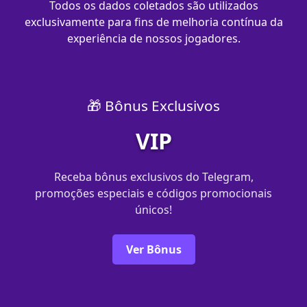
Todos os dados coletados são utilizados
exclusivamente para fins de melhoria contínua da
experiência de nossos jogadores.
🎁 Bônus Exclusivos
VIP
Receba bônus exclusivos do Telegram,
promoções especiais e códigos promocionais
únicos!
Ver Bônus