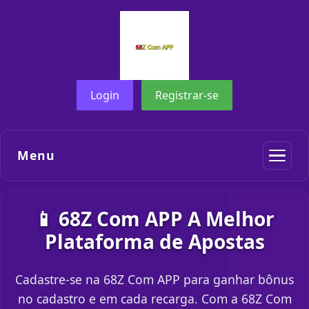
Login
Registrar-se
Menu
📱 68Z Com APP A Melhor
Plataforma de Apostas
Cadastre-se na 68Z Com APP para ganhar bônus
no cadastro e em cada recarga. Com a 68Z Com