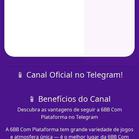
📱 Canal Oficial no Telegram!
📱 Benefícios do Canal
Descubra as vantagens de seguir a 6BB Com
Plataforma no Telegram
A 6BB Com Plataforma tem grande variedade de jogos
e atmosfera única — é o melhor lugar da 6BB Com