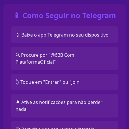
📱 Como Seguir no Telegram
📱 Baixe o app Telegram no seu dispositivo
🔍 Procure por "@6BB Com
PlataformaOficial"
👆 Toque em "Entrar" ou "Join"
🔔 Ative as notificações para não perder
nada