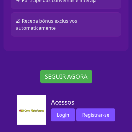
💬 Participe das conversas e interaja
🎁 Receba bônus exclusivos
automaticamente
SEGUIR AGORA
Acessos
Login
Registrar-se