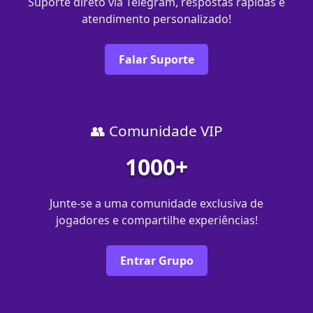
Suporte direto via Telegram, respostas rápidas e
atendimento personalizado!
Falar Suporte
👥 Comunidade VIP
1000+
Junte-se a uma comunidade exclusiva de
jogadores e compartilhe experiências!
Entrar Grupo