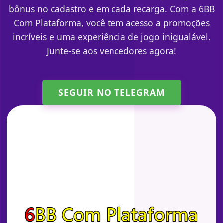
bônus no cadastro e em cada recarga. Com a 6BB
Com Plataforma, você tem acesso a promoções
incríveis e uma experiência de jogo inigualável.
Junte-se aos vencedores agora!
SEGUIR NO TELEGRAM