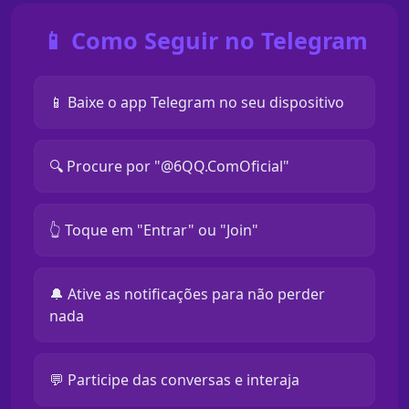
📱 Como Seguir no Telegram
📱 Baixe o app Telegram no seu dispositivo
🔍 Procure por "@6QQ.ComOficial"
👆 Toque em "Entrar" ou "Join"
🔔 Ative as notificações para não perder
nada
💬 Participe das conversas e interaja