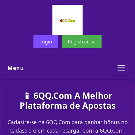
Login
Registrar-se
Menu
📱 6QQ.Com A Melhor
Plataforma de Apostas
Cadastre-se na 6QQ.Com para ganhar bônus no
cadastro e em cada recarga. Com a 6QQ.Com,