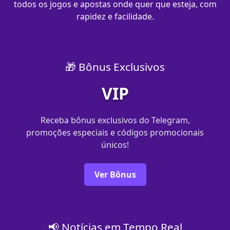
todos os jogos e apostas onde quer que esteja, com
rapidez e facilidade.
🎁 Bônus Exclusivos
VIP
Receba bônus exclusivos do Telegram,
promoções especiais e códigos promocionais
únicos!
Ver Bônus
📢 Notícias em Tempo Real