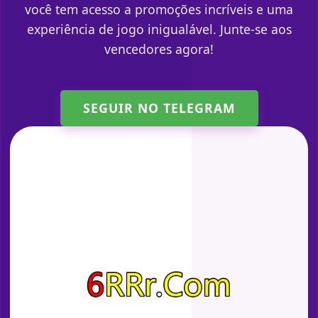
você tem acesso a promoções incríveis e uma
experiência de jogo inigualável. Junte-se aos
vencedores agora!
SEGUIR NO TELEGRAM