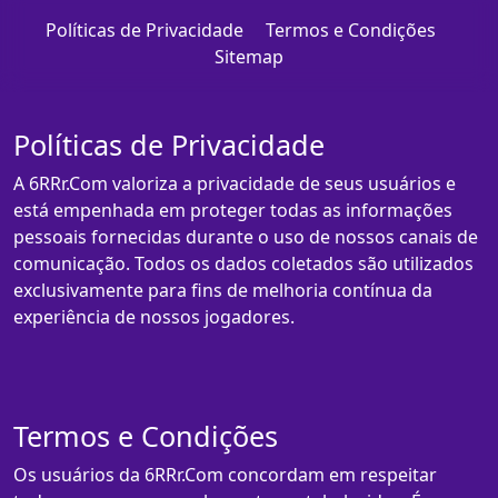
Políticas de Privacidade
Termos e Condições
Sitemap
Políticas de Privacidade
A 6RRr.Com valoriza a privacidade de seus usuários e
está empenhada em proteger todas as informações
pessoais fornecidas durante o uso de nossos canais de
comunicação. Todos os dados coletados são utilizados
exclusivamente para fins de melhoria contínua da
experiência de nossos jogadores.
Termos e Condições
Os usuários da 6RRr.Com concordam em respeitar