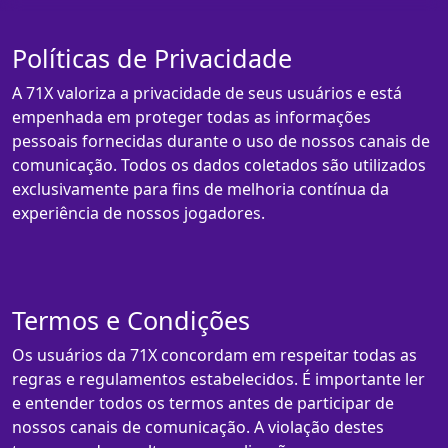
Políticas de Privacidade
A 71X valoriza a privacidade de seus usuários e está
empenhada em proteger todas as informações
pessoais fornecidas durante o uso de nossos canais de
comunicação. Todos os dados coletados são utilizados
exclusivamente para fins de melhoria contínua da
experiência de nossos jogadores.
Termos e Condições
Os usuários da 71X concordam em respeitar todas as
regras e regulamentos estabelecidos. É importante ler
e entender todos os termos antes de participar de
nossos canais de comunicação. A violação destes