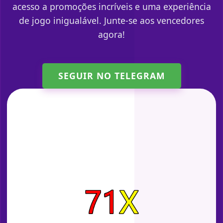
acesso a promoções incríveis e uma experiência
de jogo inigualável. Junte-se aos vencedores
agora!
SEGUIR NO TELEGRAM