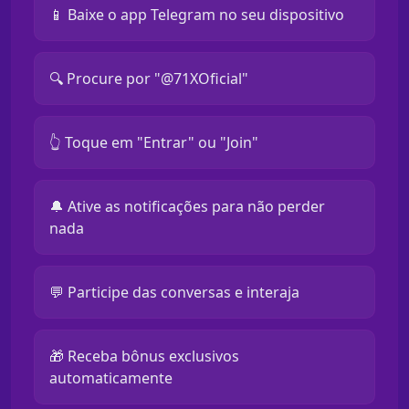
📱 Baixe o app Telegram no seu dispositivo
🔍 Procure por "@71XOficial"
👆 Toque em "Entrar" ou "Join"
🔔 Ative as notificações para não perder
nada
💬 Participe das conversas e interaja
🎁 Receba bônus exclusivos
automaticamente