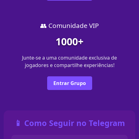
👥 Comunidade VIP
1000+
Junte-se a uma comunidade exclusiva de
jogadores e compartilhe experiências!
Entrar Grupo
📱 Como Seguir no Telegram