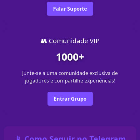
Falar Suporte
👥 Comunidade VIP
1000+
Junte-se a uma comunidade exclusiva de
jogadores e compartilhe experiências!
Entrar Grupo
📱 Como Seguir no Telegram