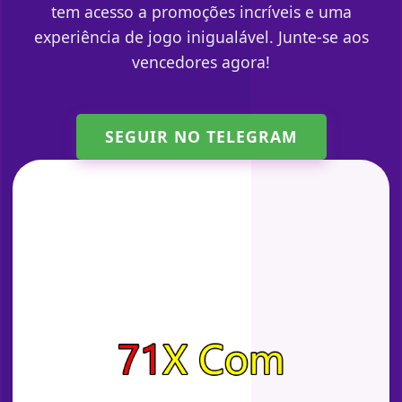
tem acesso a promoções incríveis e uma
experiência de jogo inigualável. Junte-se aos
vencedores agora!
SEGUIR NO TELEGRAM