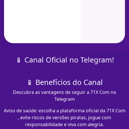
📱 Canal Oficial no Telegram!
📱 Benefícios do Canal
Descubra as vantagens de seguir a 71X Com no
Telegram
Aviso de saúde: escolha a plataforma oficial da 71X Com
, evite riscos de versões piratas, jogue com
responsabilidade e viva com alegria.