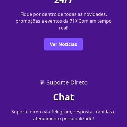
Fique por dentro de todas as novidades,
promoções e eventos da 71X Com em tempo
real!
Ver Notícias
💬 Suporte Direto
Chat
Suporte direto via Telegram, respostas rápidas e
atendimento personalizado!