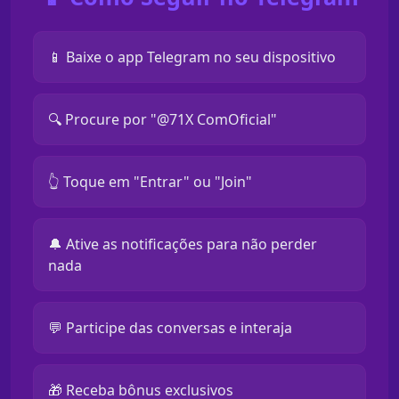
📱 Baixe o app Telegram no seu dispositivo
🔍 Procure por "@71X ComOficial"
👆 Toque em "Entrar" ou "Join"
🔔 Ative as notificações para não perder
nada
💬 Participe das conversas e interaja
🎁 Receba bônus exclusivos