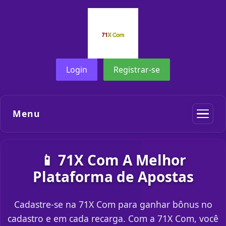
Login
Registrar-se
Menu
📱 71X Com A Melhor
Plataforma de Apostas
Cadastre-se na 71X Com para ganhar bônus no
cadastro e em cada recarga. Com a 71X Com, você