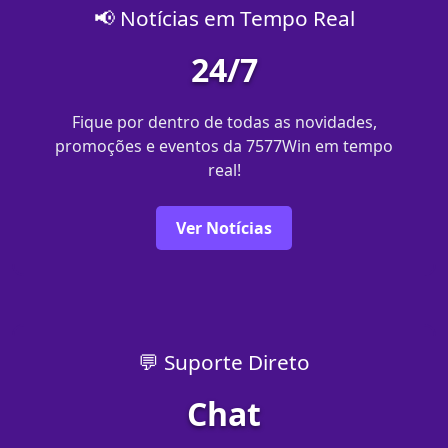
📢 Notícias em Tempo Real
24/7
Fique por dentro de todas as novidades,
promoções e eventos da 7577Win em tempo
real!
Ver Notícias
💬 Suporte Direto
Chat