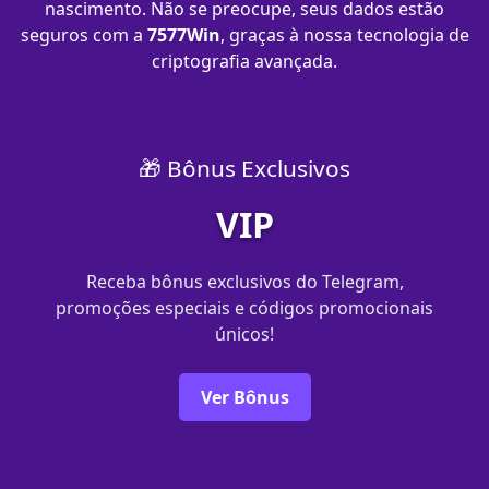
nascimento. Não se preocupe, seus dados estão
seguros com a
7577Win
, graças à nossa tecnologia de
criptografia avançada.
🎁 Bônus Exclusivos
VIP
Receba bônus exclusivos do Telegram,
promoções especiais e códigos promocionais
únicos!
Ver Bônus