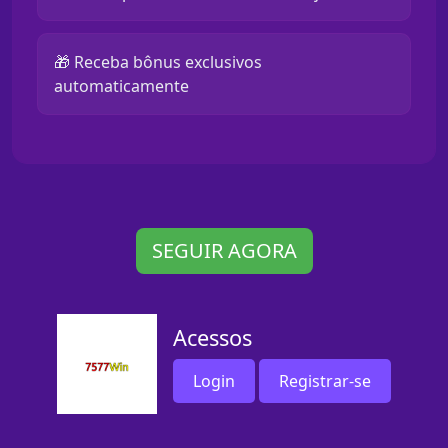
🎁 Receba bônus exclusivos
automaticamente
SEGUIR AGORA
Acessos
Login
Registrar-se