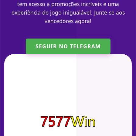
tem acesso a promoções incríveis e uma
experiência de jogo inigualável. Junte-se aos
vencedores agora!
SEGUIR NO TELEGRAM