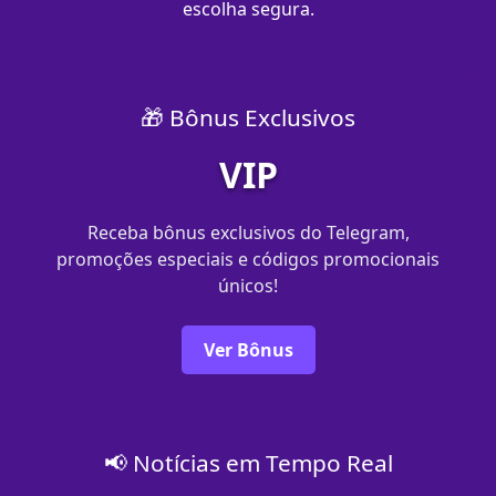
escolha segura.
🎁 Bônus Exclusivos
VIP
Receba bônus exclusivos do Telegram,
promoções especiais e códigos promocionais
únicos!
Ver Bônus
📢 Notícias em Tempo Real