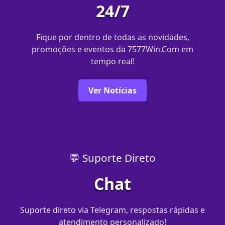
24/7
Fique por dentro de todas as novidades,
promoções e eventos da 7577Win.Com em
tempo real!
Ver Notícias
💬 Suporte Direto
Chat
Suporte direto via Telegram, respostas rápidas e
atendimento personalizado!