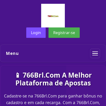
Login
Registrar-se
Menu
📱 766Brl.Com A Melhor
Plataforma de Apostas
Cadastre-se na 766Brl.Com para ganhar bônus no
cadastro e em cada recarga. Com a 766Brl.Com,