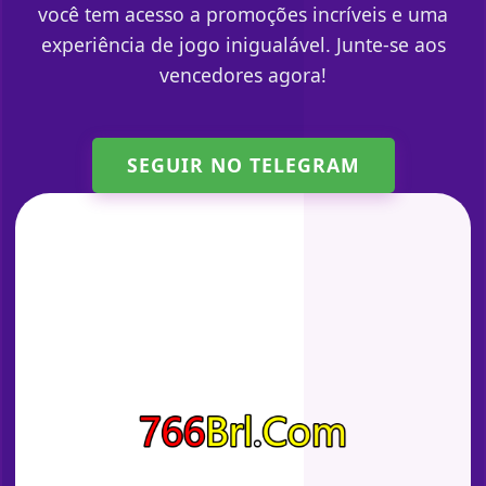
você tem acesso a promoções incríveis e uma
experiência de jogo inigualável. Junte-se aos
vencedores agora!
SEGUIR NO TELEGRAM