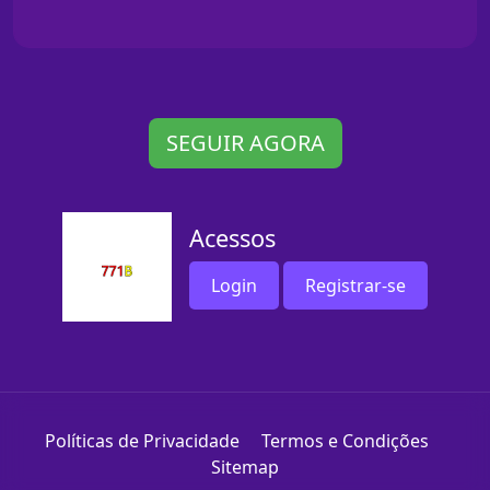
SEGUIR AGORA
Acessos
Login
Registrar-se
Políticas de Privacidade
Termos e Condições
Sitemap