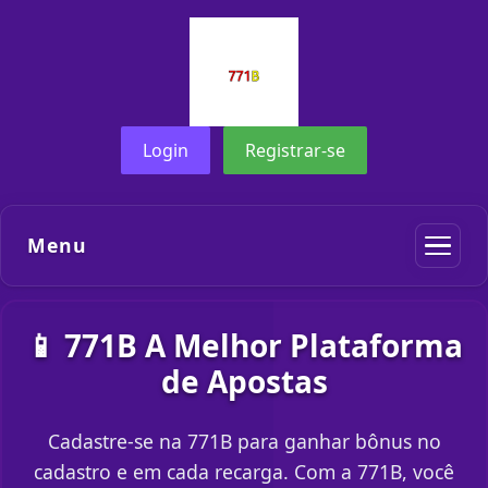
Login
Registrar-se
Menu
📱 771B A Melhor Plataforma
de Apostas
Cadastre-se na 771B para ganhar bônus no
cadastro e em cada recarga. Com a 771B, você