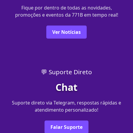
Fique por dentro de todas as novidades,
promoções e eventos da 771B em tempo real!
Ver Notícias
💬 Suporte Direto
Chat
Suporte direto via Telegram, respostas rápidas e
atendimento personalizado!
Falar Suporte