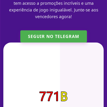
tem acesso a promoções incríveis e uma
experiência de jogo inigualável. Junte-se aos
vencedores agora!
SEGUIR NO TELEGRAM