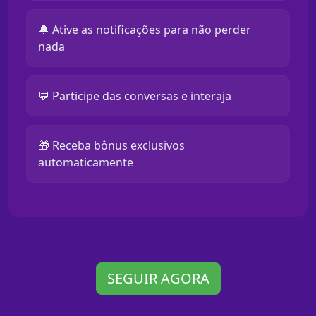
🔔 Ative as notificações para não perder
nada
💬 Participe das conversas e interaja
🎁 Receba bônus exclusivos
automaticamente
SEGUIR AGORA