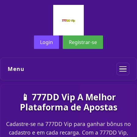
Login
Registrar-se
Menu
📱 777DD Vip A Melhor
Plataforma de Apostas
Cadastre-se na 777DD Vip para ganhar bônus no
cadastro e em cada recarga. Com a 777DD Vip,