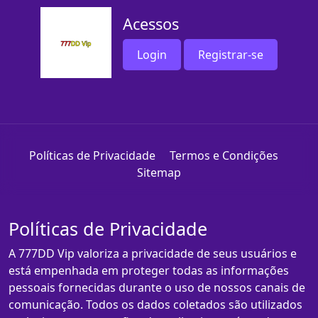
Acessos
Login
Registrar-se
Políticas de Privacidade
Termos e Condições
Sitemap
Políticas de Privacidade
A 777DD Vip valoriza a privacidade de seus usuários e
está empenhada em proteger todas as informações
pessoais fornecidas durante o uso de nossos canais de
comunicação. Todos os dados coletados são utilizados