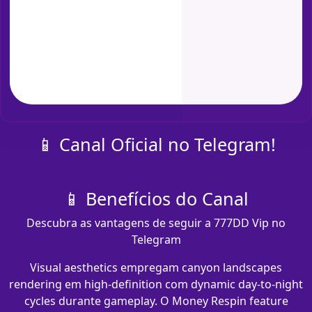
📱 Canal Oficial no Telegram!
📱 Benefícios do Canal
Descubra as vantagens de seguir a 777DD Vip no
Telegram
Visual aesthetics empregam canyon landscapes
rendering em high-definition com dynamic day-to-night
cycles durante gameplay. O Money Respin feature