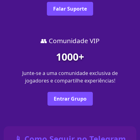
Falar Suporte
👥 Comunidade VIP
1000+
Junte-se a uma comunidade exclusiva de
jogadores e compartilhe experiências!
Entrar Grupo
📱 Como Seguir no Telegram