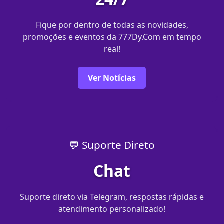
Fique por dentro de todas as novidades,
promoções e eventos da 777Dy.Com em tempo
real!
Ver Notícias
💬 Suporte Direto
Chat
Suporte direto via Telegram, respostas rápidas e
atendimento personalizado!