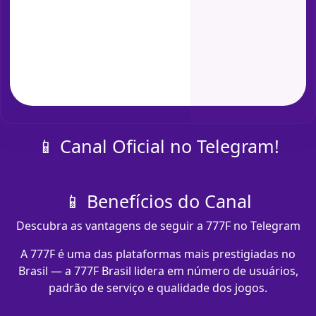
📱 Canal Oficial no Telegram!
📱 Benefícios do Canal
Descubra as vantagens de seguir a 777F no Telegram
A 777F é uma das plataformas mais prestigiadas no
Brasil — a 777F Brasil lidera em número de usuários,
padrão de serviço e qualidade dos jogos.