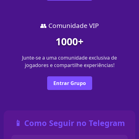
👥 Comunidade VIP
1000+
Junte-se a uma comunidade exclusiva de
jogadores e compartilhe experiências!
Entrar Grupo
📱 Como Seguir no Telegram