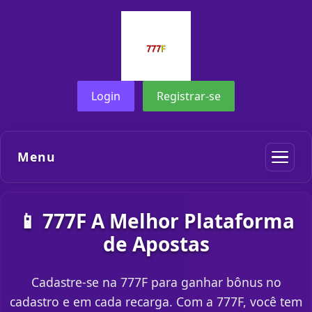
Login
Registrar-se
Menu
📱 777F A Melhor Plataforma
de Apostas
Cadastre-se na 777F para ganhar bônus no
cadastro e em cada recarga. Com a 777F, você tem