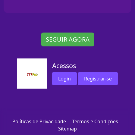
SEGUIR AGORA
Acessos
Login
Registrar-se
Políticas de Privacidade
Termos e Condições
Sitemap