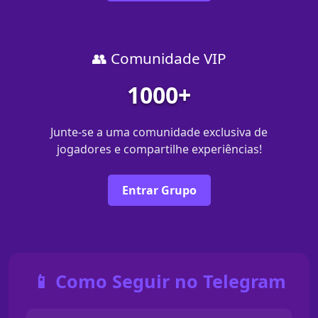
👥 Comunidade VIP
1000+
Junte-se a uma comunidade exclusiva de
jogadores e compartilhe experiências!
Entrar Grupo
📱 Como Seguir no Telegram