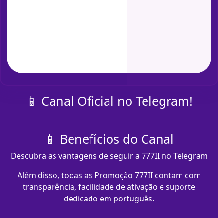
📱 Canal Oficial no Telegram!
📱 Benefícios do Canal
Descubra as vantagens de seguir a 777II no Telegram
Além disso, todas as Promoção 777II contam com
transparência, facilidade de ativação e suporte
dedicado em português.