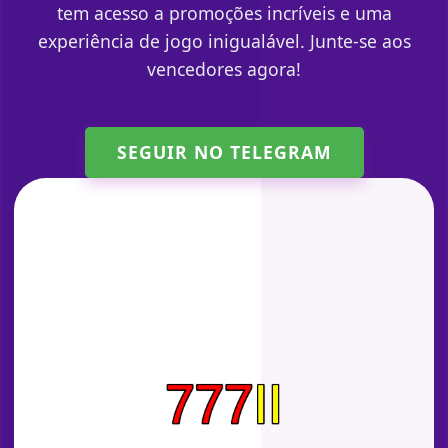
tem acesso a promoções incríveis e uma
experiência de jogo inigualável. Junte-se aos
vencedores agora!
SEGUIR NO TELEGRAM