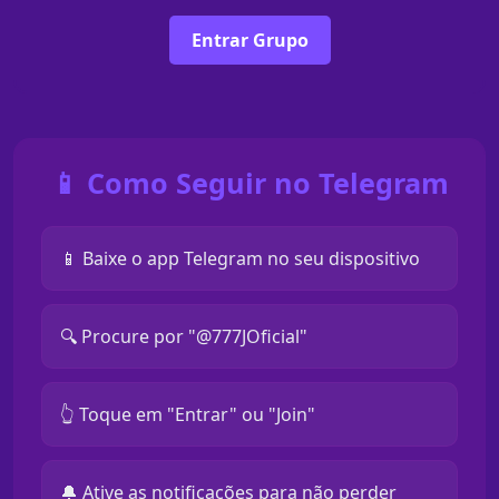
Entrar Grupo
📱 Como Seguir no Telegram
📱 Baixe o app Telegram no seu dispositivo
🔍 Procure por "@777JOficial"
👆 Toque em "Entrar" ou "Join"
🔔 Ative as notificações para não perder