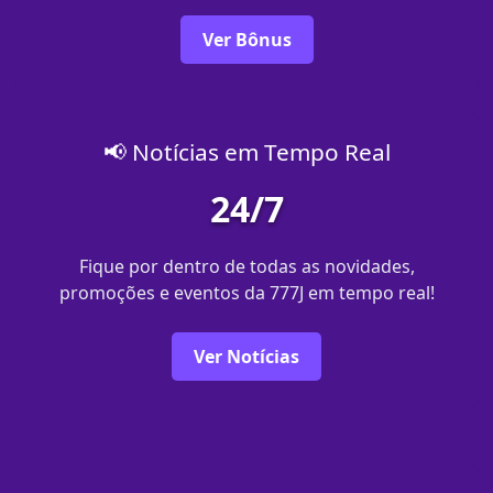
Ver Bônus
📢 Notícias em Tempo Real
24/7
Fique por dentro de todas as novidades,
promoções e eventos da 777J em tempo real!
Ver Notícias