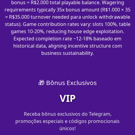
bonus = R$2.000 total playable balance. Wagering
requirements typically 35x bonus amount (R$1.000 × 35
= R$35.000 turnover needed para unlock withdrawable
status). Game contribution rates vary: slots 100%, table
games 10-20%, reducing house edge exploitation.
Expected completion rate ~12-18% baseado em
historical data, aligning incentive structure com
business sustainability.
🎁 Bônus Exclusivos
VIP
Receba bônus exclusivos do Telegram,
promoções especiais e códigos promocionais
únicos!