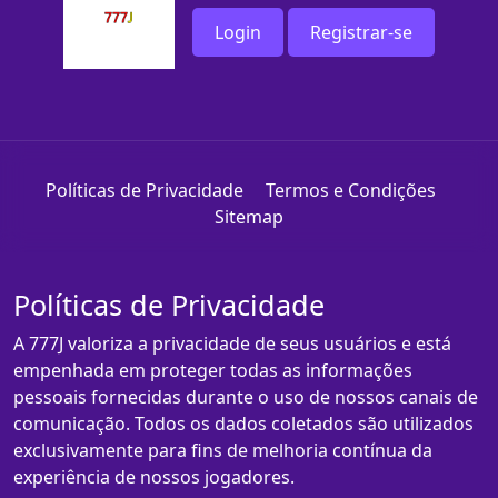
Login
Registrar-se
Políticas de Privacidade
Termos e Condições
Sitemap
Políticas de Privacidade
A 777J valoriza a privacidade de seus usuários e está
empenhada em proteger todas as informações
pessoais fornecidas durante o uso de nossos canais de
comunicação. Todos os dados coletados são utilizados
exclusivamente para fins de melhoria contínua da
experiência de nossos jogadores.