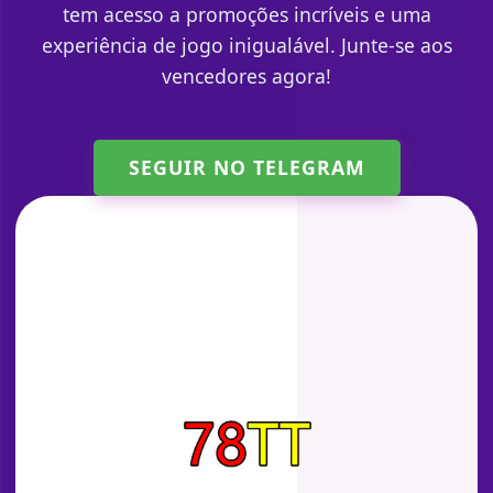
tem acesso a promoções incríveis e uma
experiência de jogo inigualável. Junte-se aos
vencedores agora!
SEGUIR NO TELEGRAM