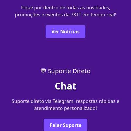
Fique por dentro de todas as novidades,
promoções e eventos da 78TT em tempo real!
Ver Notícias
💬 Suporte Direto
Chat
Suporte direto via Telegram, respostas rápidas e
atendimento personalizado!
Falar Suporte