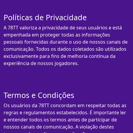
Políticas de Privacidade
A 78TT valoriza a privacidade de seus usuários e está
empenhada em proteger todas as informações
pessoais fornecidas durante o uso de nossos canais de
comunicação. Todos os dados coletados são utilizados
exclusivamente para fins de melhoria contínua da
experiência de nossos jogadores.
Termos e Condições
Os usuários da 78TT concordam em respeitar todas as
regras e regulamentos estabelecidos. É importante ler
e entender todos os termos antes de participar de
nossos canais de comunicação. A violação destes