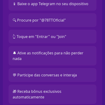
📱 Baixe o app Telegram no seu dispositivo
🔍 Procure por "@78TTOficial"
👆 Toque em "Entrar" ou "Join"
🔔 Ative as notificações para não perder
nada
💬 Participe das conversas e interaja
🎁 Receba bônus exclusivos
automaticamente