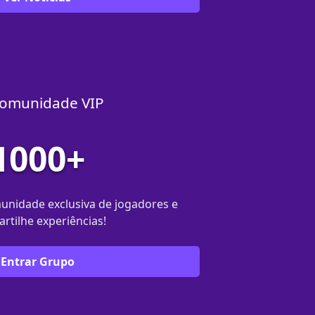
Comunidade VIP
1000+
unidade exclusiva de jogadores e
rtilhe experiências!
Entrar Grupo