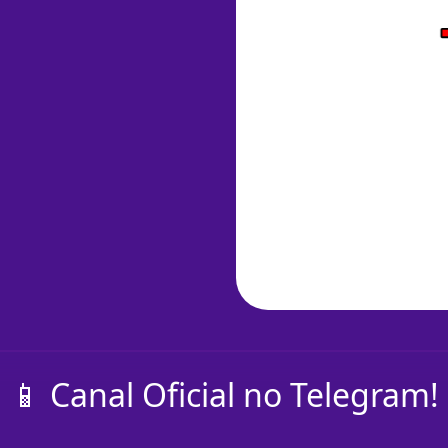
📱 Canal Oficial no Telegram!