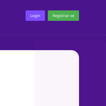
Login
Registrar-se