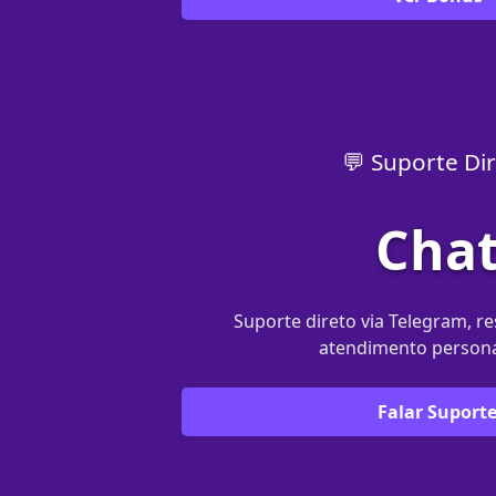
💬 Suporte Di
Cha
Suporte direto via Telegram, r
atendimento persona
Falar Suport