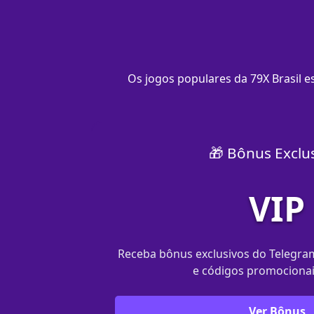
Os jogos populares da 79X Brasil
🎁 Bônus Exclu
VIP
Receba bônus exclusivos do Telegra
e códigos promocionai
Ver Bônus