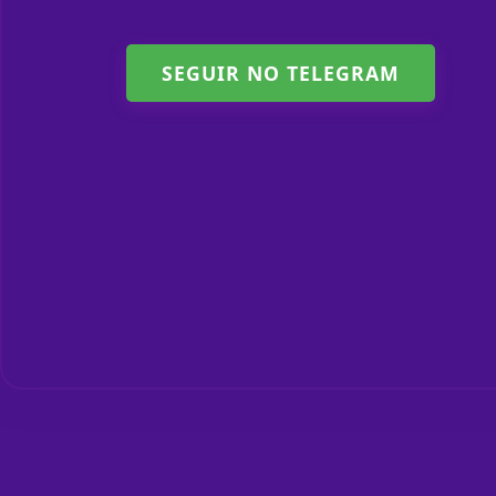
SEGUIR NO TELEGRAM