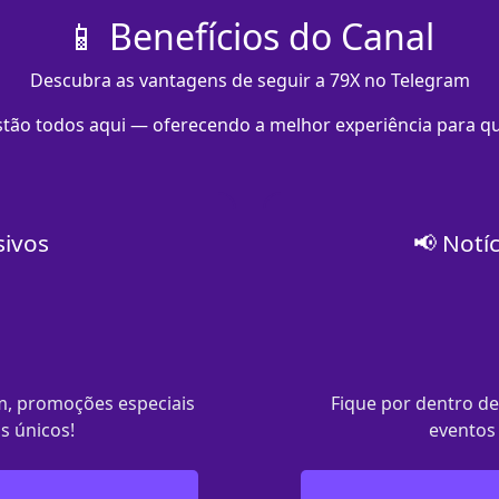
📱 Benefícios do Canal
Descubra as vantagens de seguir a 79X no Telegram
 estão todos aqui — oferecendo a melhor experiência para
sivos
📢 Notí
m, promoções especiais
Fique por dentro d
s únicos!
eventos