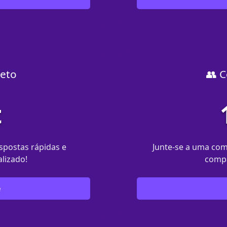
reto
👥 
t
espostas rápidas e
Junte-se a uma com
lizado!
compa
e