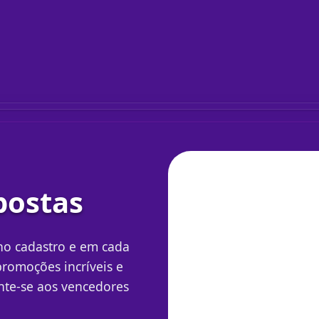
postas
no cadastro e em cada
promoções incríveis e
unte-se aos vencedores