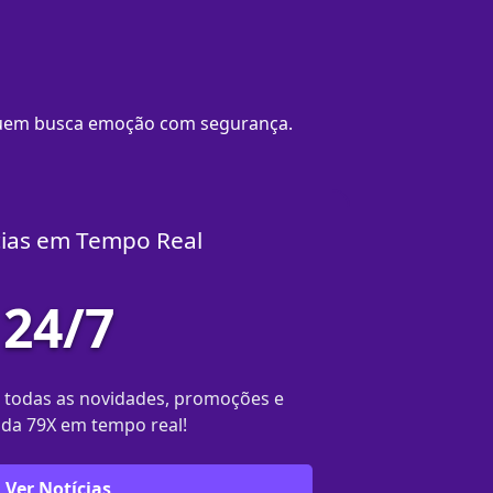
 quem busca emoção com segurança.
cias em Tempo Real
24/7
e todas as novidades, promoções e
 da 79X em tempo real!
Ver Notícias