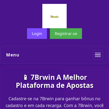
Login
Registrar-se
Menu
📱 7Brwin A Melhor
Plataforma de Apostas
Cadastre-se na 7Brwin para ganhar bônus no
cadastro e em cada recarga. Com a 7Brwin, você