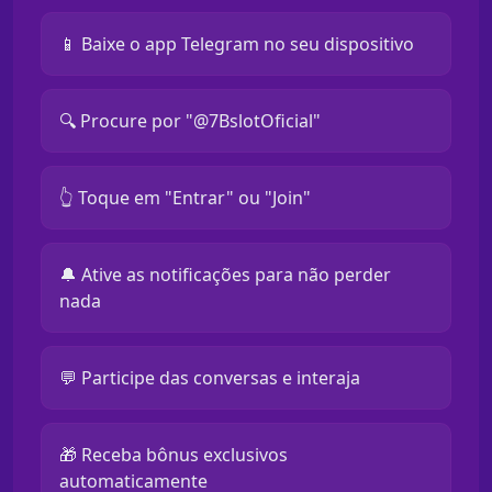
📱 Baixe o app Telegram no seu dispositivo
🔍 Procure por "@7BslotOficial"
👆 Toque em "Entrar" ou "Join"
🔔 Ative as notificações para não perder
nada
💬 Participe das conversas e interaja
🎁 Receba bônus exclusivos
automaticamente