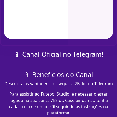
📱 Canal Oficial no Telegram!
📱 Benefícios do Canal
Descubra as vantagens de seguir a 7Bslot no Telegram
Para assistir ao Futebol Studio, é necessário estar
logado na sua conta 7Bslot. Caso ainda não tenha
cadastro, crie um perfil seguindo as instruções na
plataforma.